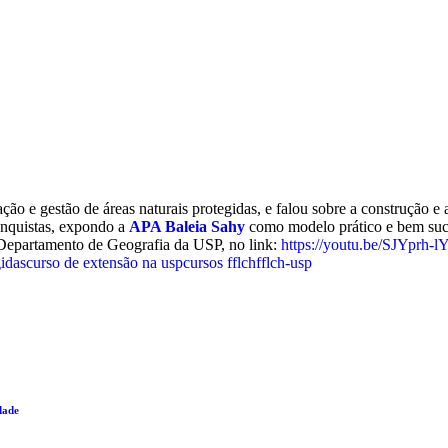
ção e gestão de áreas naturais protegidas, e falou sobre a construção 
onquistas, expondo a
APA Baleia Sahy
como modelo prático e bem suc
o Departamento de Geografia da USP, no link:
https://youtu.be/SJYprh-l
gidas
curso de extensão na usp
cursos fflch
fflch-usp
dade