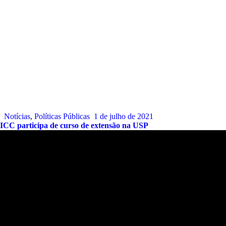
Notícias
,
Políticas Públicas
1 de julho de 2021
ICC participa de curso de extensão na USP
Endereço:
Sede:
Alameda Patriarca Antônio José Marques, 330 – Galeria
Dois Amores – Flat.12 – Praia de Camburí. São Sebastião – SP.