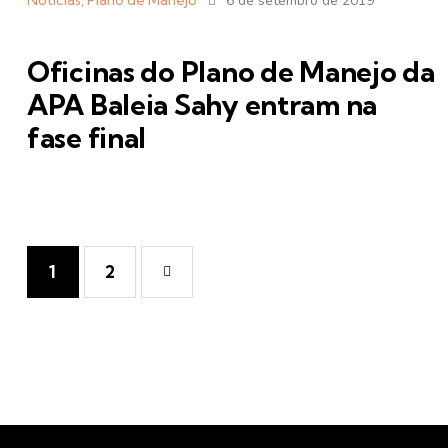
Notícias
,
Plano de Manejo
6 de setembro de 2019
Oficinas do Plano de Manejo da
APA Baleia Sahy entram na
fase final
Paginação
Page
1
>
Page
2
de
posts