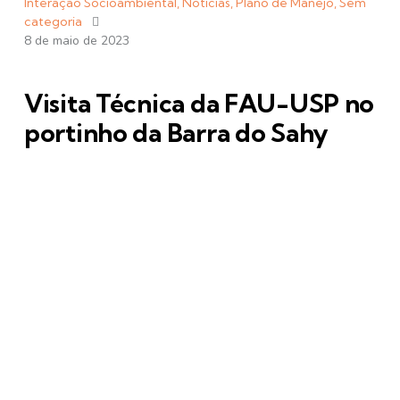
Interação Socioambiental
,
Notícias
,
Plano de Manejo
,
Sem
categoria
8 de maio de 2023
Visita Técnica da FAU-USP no
portinho da Barra do Sahy