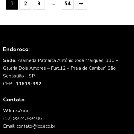
…
1
2
3
>
54
Endereço:
Sede:
Alameda Patriarca Antônio José Marques, 330 –
Galeria Dois Amores – Flat.12 – Praia de Camburí. São
Sebastião – SP.
CEP:
11619-392
Contato:
WhatsApp:
(12) 99243-9406
Email: contato@icc.eco.br