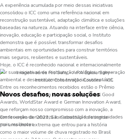
A experiência acumulada por meio dessas iniciativas
consolidou o ICC como uma referência nacional em
reconstrução sustentável, adaptação climática e soluções
baseadas na natureza. Atuando na interface entre ciência,
inovação, educação e participação social, o Instituto
demonstra que é possível transformar desafios
ambientais em oportunidades para construir territórios
mais seguros, resilientes e sustentáveis.
Hoje, o ICC é reconhecido nacional e internacionalmente
por suas iniciativas de restauração ecológica, regeneração
ambiental e desenvolvimento territorial sustentável.
Entre os reconhecimentos recebidos estão o Prêmio
Novos desafios, novas soluções
Melhores ONGs, Green World Awards, Global Good
Awards, WorldStar Award e German Innovation Award,
que reforçam nosso compromisso com a inovação, a
conservação da natureza e a construção de comunidades
Em fevereiro de 2023, São Sebastião foi atingida
mais resilientes.
por uma chuva extrema que entrou para a história
como o maior volume de chuva registrado no Brasil