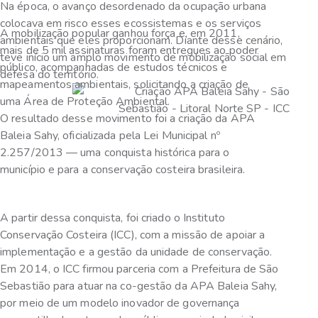
Na época, o avanço desordenado da ocupação urbana
colocava em risco esses ecossistemas e os serviços
A mobilização popular ganhou força e, em 2011,
ambientais que eles proporcionam. Diante desse cenário,
mais de 5 mil assinaturas foram entregues ao poder
teve início um amplo movimento de mobilização social em
público, acompanhadas de estudos técnicos e
defesa do território.
mapeamentos ambientais, solicitando a criação de
uma Área de Proteção Ambiental.
O resultado desse movimento foi a criação da APA
Baleia Sahy, oficializada pela Lei Municipal nº
2.257/2013 — uma conquista histórica para o
município e para a conservação costeira brasileira.
A partir dessa conquista, foi criado o Instituto
Conservação Costeira (ICC), com a missão de apoiar a
implementação e a gestão da unidade de conservação.
Em 2014, o ICC firmou parceria com a Prefeitura de São
Sebastião para atuar na co-gestão da APA Baleia Sahy,
por meio de um modelo inovador de governança