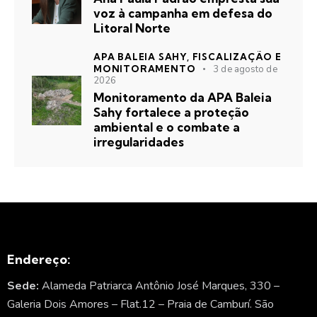
voz à campanha em defesa do
Litoral Norte
APA BALEIA SAHY,
FISCALIZAÇÃO E
MONITORAMENTO
3 de agosto de
2026
Monitoramento da APA Baleia
Sahy fortalece a proteção
ambiental e o combate a
irregularidades
Endereço:
Sede:
Alameda Patriarca Antônio José Marques, 330 –
Galeria Dois Amores – Flat.12 – Praia de Camburí. São