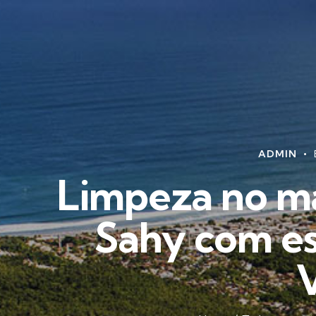
ADMIN
Limpeza no m
Sahy com es