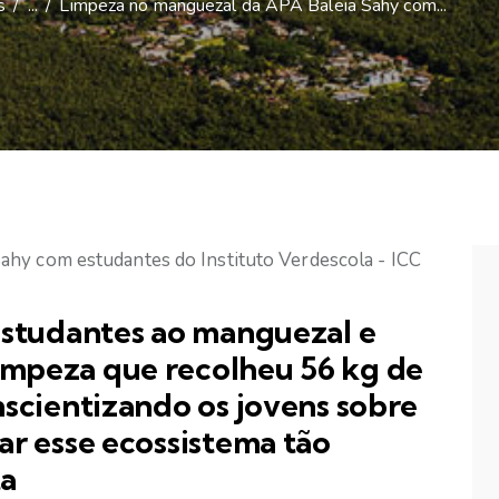
s
...
Limpeza no manguezal da APA Baleia Sahy com...
estudantes ao manguezal e
mpeza que recolheu 56 kg de
nscientizando os jovens sobre
ar esse ecossistema tão
ta