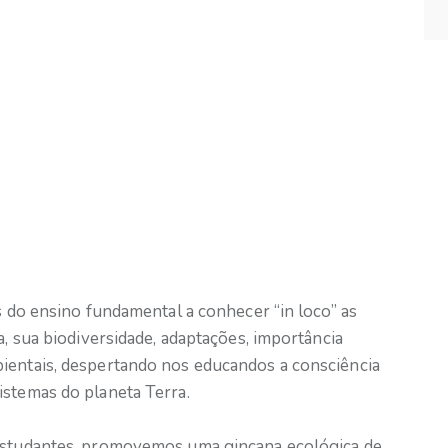
es do ensino fundamental a conhecer “in loco” as
a, sua biodiversidade, adaptações, importância
ientais, despertando nos educandos a consciência
istemas do planeta Terra.
 estudantes, promovemos uma gincana ecológica de