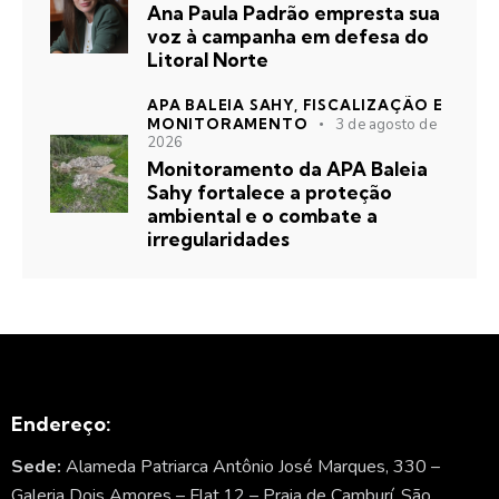
Ana Paula Padrão empresta sua
voz à campanha em defesa do
Litoral Norte
APA BALEIA SAHY,
FISCALIZAÇÃO E
MONITORAMENTO
3 de agosto de
2026
Monitoramento da APA Baleia
Sahy fortalece a proteção
ambiental e o combate a
irregularidades
Endereço:
Sede:
Alameda Patriarca Antônio José Marques, 330 –
Galeria Dois Amores – Flat.12 – Praia de Camburí. São