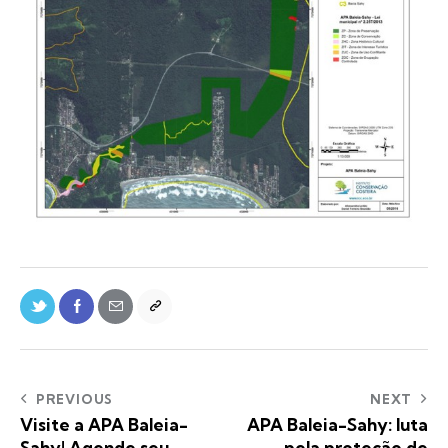
PREVIOUS
NEXT
Visite a APA Baleia-
APA Baleia-Sahy: luta
Sahy! Agende seu
pela proteção de