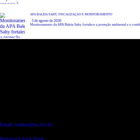
APA BALEIA SAHY,
FISCALIZAÇÃO E MONITORAMENTO
3 de agosto de 2026
Monitoramento da APA Baleia Sahy fortalece a proteção ambiental e o comba
Endereço:
Sede:
Alameda Patriarca Antônio José Marques, 330 – Galeria
Dois Amores – Flat.12 – Praia de Camburí. São Sebastião – SP.
CEP:
11619-392
Contato:
WhatsApp:
(12) 99243-9406
Email: contato@icc.eco.br
Projetos:
Restaura Litoral Norte