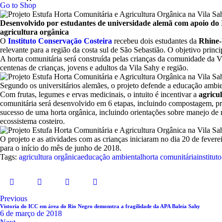
Go to Shop
Desenvolvido por estudantes de universidade alemã com apoio do 
agricultura orgânica
O
Instituto Conservação Costeira
recebeu dois estudantes da
Rhine-
relevante para a região da costa sul de São Sebastião. O objetivo prin
A horta comunitária será construída pelas crianças da comunidade da 
centenas de crianças, jovens e adultos da Vila Sahy e região.
Segundo os universitários alemães, o projeto defende a educação ambi
Com frutas, legumes e ervas medicinais, o intuito é incentivar a
agricu
comunitária será desenvolvido em 6 etapas, incluindo compostagem, prep
sucesso de uma horta orgânica, incluindo orientações sobre manejo de 
ecossistema costeiro.
O projeto e as atividades com as crianças iniciaram no dia 20 de fever
para o início do mês de junho de 2018.
Tags:
agricultura orgânica
educação ambiental
horta comunitária
institut
Navegação
Previous
Vistoria do ICC em área do Rio Negro demonstra a fragilidade da APA Baleia Sahy
de
6 de março de 2018