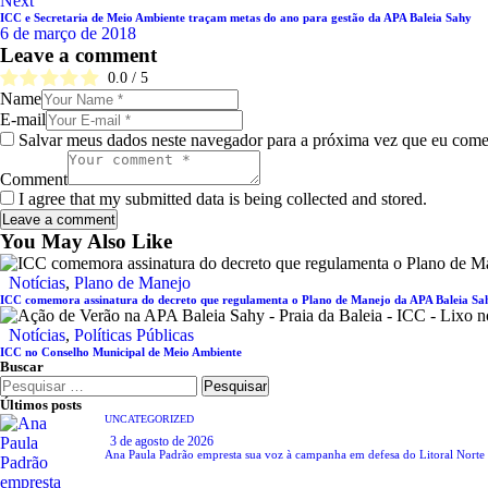
Next
Post
ICC e Secretaria de Meio Ambiente traçam metas do ano para gestão da APA Baleia Sahy
6 de março de 2018
Leave a comment
0.0
/
5
Name
E-mail
Salvar meus dados neste navegador para a próxima vez que eu come
Comment
I agree that my submitted data is being collected and stored.
You May Also Like
Notícias
,
Plano de Manejo
ICC comemora assinatura do decreto que regulamenta o Plano de Manejo da APA Baleia Sa
Notícias
,
Políticas Públicas
ICC no Conselho Municipal de Meio Ambiente
Buscar
Pesquisar
por:
Últimos posts
UNCATEGORIZED
3 de agosto de 2026
Ana Paula Padrão empresta sua voz à campanha em defesa do Litoral Norte