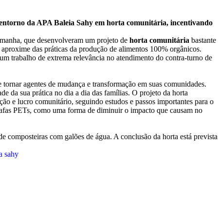
o entorno da APA Baleia Sahy em horta comunitária, incentivando
emanha, que desenvolveram um projeto de
horta comunitária
bastante
se aproxime das práticas da produção de alimentos 100% orgânicos.
um trabalho de extrema relevância no atendimento do contra-turno de
se tornar agentes de mudança e transformação em suas comunidades.
e da sua prática no dia a dia das famílias. O projeto da horta
ação e lucro comunitário, seguindo estudos e passos importantes para o
garrafas PETs, como uma forma de diminuir o impacto que causam no
 de composteiras com galões de água. A conclusão da horta está prevista
la sahy