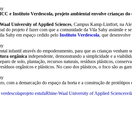
ICC e Instituto Verdescola, projeto ambiental envolve crianças d
Waal University of Applied Sciences
, Campus Kamp-Lintfort, na Al
cipal do projeto é fazer com que a comunidade da Vila Sahy assimile e 
Vila Sahy em espaço cedido pelo
Instituto Verdescola
, que desenvolve 
ental infantil através do empoderamento, para que as crianças venham 
ltura orgânica
independente, demonstrando a simplicidade e a viabilidad
aro de solo, plantação, recursos naturais, resíduos plásticos, conserv
resíduos orgânicos e plásticos. No caso dos plásticos, o foco são as 
eiro, com a demarcação do espaço da horta e a construção de protótipos
o verdescola
projeto estufa
Rhine-Waal University of Applied Sciences
vi