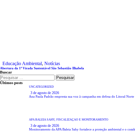
Educação Ambiental
,
Notícias
Abertura da 1ª Virada Sustentável São Sebastião Ilhabela
Buscar
Pesquisar
por:
Últimos posts
UNCATEGORIZED
3 de agosto de 2026
Ana Paula Padrão empresta sua voz à campanha em defesa do Litoral Norte
APA BALEIA SAHY,
FISCALIZAÇÃO E MONITORAMENTO
3 de agosto de 2026
Monitoramento da APA Baleia Sahy fortalece a proteção ambiental e o comba