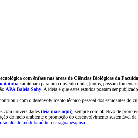
tecnológica com ênfase nas áreas de Ciências Biológicas da Faculd
uatatuba
caminham para um convênio onde, juntos, possam fomentar es
ção
APA Baleia Sahy
. A ideia é que estes estudos possam ser publicad
 contribuir com o desenvolvimento técnico pessoal dos estudantes do cu
s com universidades (
leia mais aqui
), sempre com objetivo de promover
vação do meio ambiente e promoção do desenvolvimento sustentável da 
to
faculdade módulo
módulo caragua
pesquisa