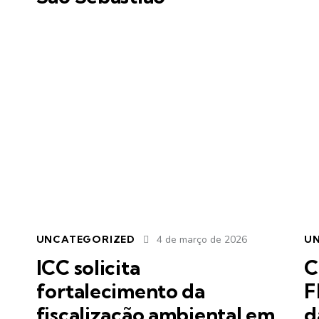
UNCATEGORIZED
4 de março de 2026
U
ICC solicita
C
fortalecimento da
F
fiscalização ambiental em
d