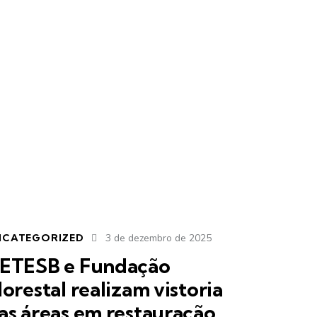
NCATEGORIZED
3 de dezembro de 2025
ETESB e Fundação
lorestal realizam vistoria
as áreas em restauração