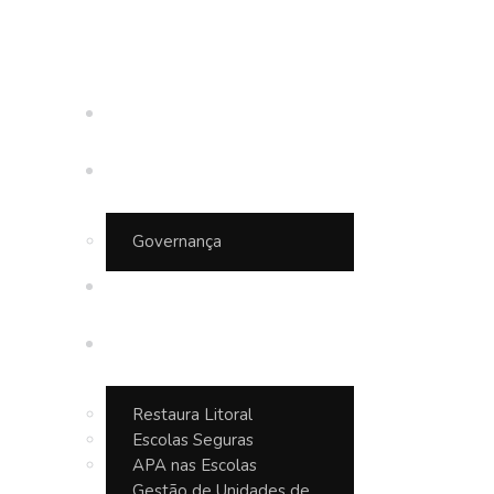
Inicio
Quem somos
Governança
APA Baleia Sahy
Projetos
Restaura Litoral
Escolas Seguras
APA nas Escolas
Gestão de Unidades de