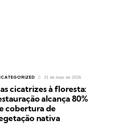
NCATEGORIZED
31 de maio de 2026
as cicatrizes à floresta:
estauração alcança 80%
e cobertura de
egetação nativa