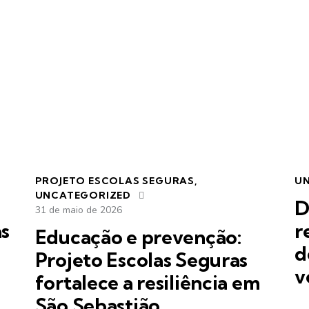
PROJETO ESCOLAS SEGURAS
,
U
UNCATEGORIZED
D
31 de maio de 2026
as
r
Educação e prevenção:
d
Projeto Escolas Seguras
v
fortalece a resiliência em
São Sebastião