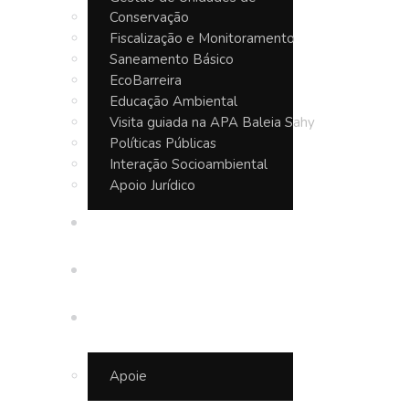
Conservação
Fiscalização e Monitoramento
Saneamento Básico
EcoBarreira
Educação Ambiental
Visita guiada na APA Baleia Sahy
Políticas Públicas
Interação Socioambiental
Apoio Jurídico
Seja um Guardião
Notícias
Junte-se a nós
Apoie