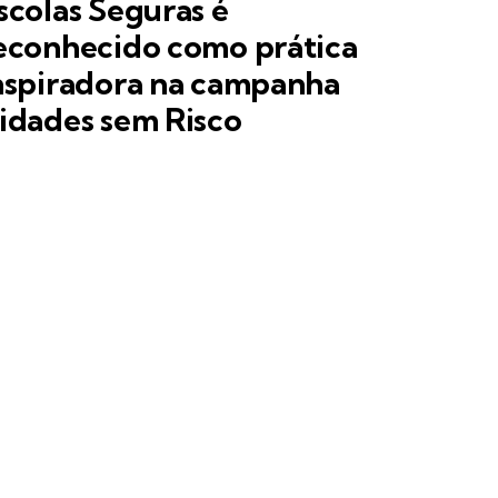
scolas Seguras é
econhecido como prática
nspiradora na campanha
idades sem Risco