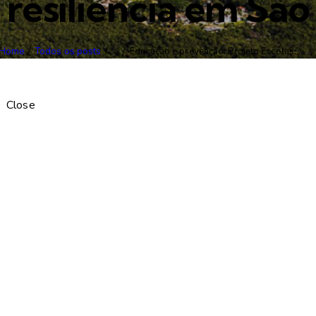
 resiliência em Sã
Home
Todos os posts
...
Educação e prevenção: Projeto Escolas...
Close