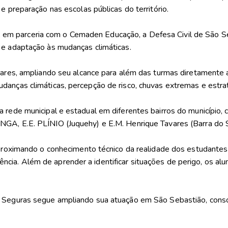
e preparação nas escolas públicas do território.
ICC), em parceria com o Cemaden Educação, a Defesa Civil de São
 e adaptação às mudanças climáticas.
olares, ampliando seu alcance para além das turmas diretament
danças climáticas, percepção de risco, chuvas extremas e estr
a rede municipal e estadual em diferentes bairros do municípi
.E. PLÍNIO (Juquehy) e E.M. Henrique Tavares (Barra do S
aproximando o conhecimento técnico da realidade dos estudantes
ia. Além de aprender a identificar situações de perigo, os alu
s Seguras segue ampliando sua atuação em São Sebastião, cons