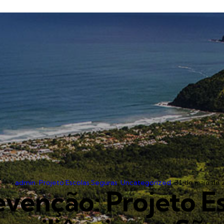
admin
Projeto Escolas Seguras
,
Uncategorized
31 de maio de 
venção: Projeto E