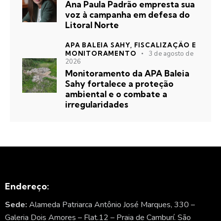
Ana Paula Padrão empresta sua
voz à campanha em defesa do
Litoral Norte
APA BALEIA SAHY,
FISCALIZAÇÃO E
MONITORAMENTO
3 de agosto de
2026
Monitoramento da APA Baleia
Sahy fortalece a proteção
ambiental e o combate a
irregularidades
Endereço:
Sede:
Alameda Patriarca Antônio José Marques, 330 –
Galeria Dois Amores – Flat.12 – Praia de Camburí. São