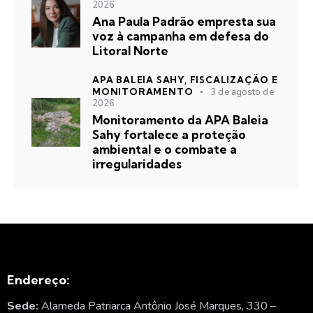
2026
Ana Paula Padrão empresta sua
voz à campanha em defesa do
Litoral Norte
APA BALEIA SAHY,
FISCALIZAÇÃO E
MONITORAMENTO
3 de agosto de
2026
Monitoramento da APA Baleia
Sahy fortalece a proteção
ambiental e o combate a
irregularidades
Endereço:
Sede:
Alameda Patriarca Antônio José Marques, 330 –