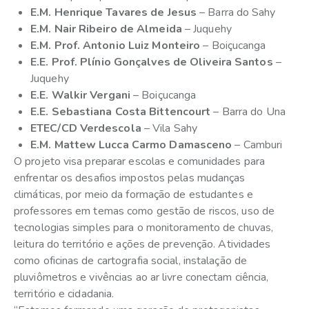
E.M. Henrique Tavares de Jesus
– Barra do Sahy
E.M. Nair Ribeiro de Almeida
– Juquehy
E.M. Prof. Antonio Luiz Monteiro
– Boiçucanga
E.E. Prof. Plínio Gonçalves de Oliveira Santos
–
Juquehy
E.E. Walkir Vergani
– Boiçucanga
E.E. Sebastiana Costa Bittencourt
– Barra do Una
ETEC/CD Verdescola
– Vila Sahy
E.M. Mattew Lucca Carmo Damasceno
– Camburi
O projeto visa preparar escolas e comunidades para
enfrentar os desafios impostos pelas mudanças
climáticas, por meio da formação de estudantes e
professores em temas como gestão de riscos, uso de
tecnologias simples para o monitoramento de chuvas,
leitura do território e ações de prevenção. Atividades
como oficinas de cartografia social, instalação de
pluviômetros e vivências ao ar livre conectam ciência,
território e cidadania.