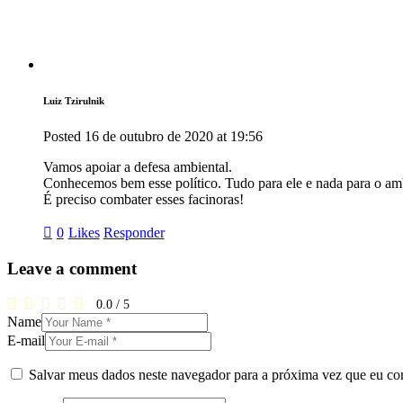
Luiz Tzirulnik
Posted
16 de outubro de 2020
at
19:56
Vamos apoiar a defesa ambiental.
Conhecemos bem esse político. Tudo para ele e nada para o am
É preciso combater esses facinoras!
0
Likes
Responder
Leave a comment
0.0
/
5
Name
E-mail
Salvar meus dados neste navegador para a próxima vez que eu co