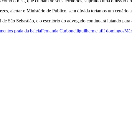
 como o ICC, que cuidam de seus territórios, suprindo uma omissão do 
vezes, alertar o Ministério de Público, sem dúvida teríamos um cenário 
de São Sebastião, e o escritório do advogado continuará lutando para qu
entos praia da baleia
Fernanda Carbonelli
guilherme afif domingos
Mári