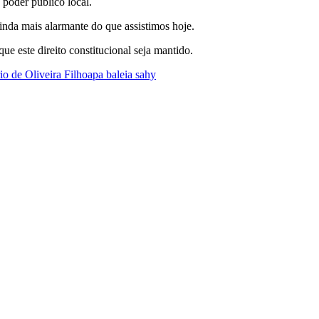
poder público local.
ainda mais alarmante do que assistimos hoje.
e este direito constitucional seja mantido.
o de Oliveira Filhoapa baleia sahy