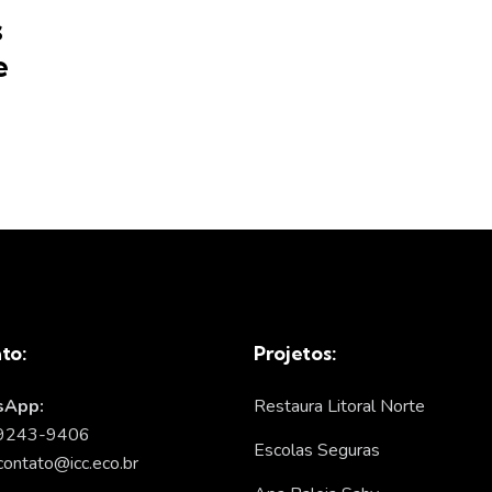
s
e
to:
Projetos:
App:
Restaura Litoral Norte
99243-9406
Escolas Seguras
contato@icc.eco.br