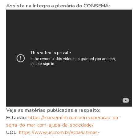
Assista na íntegra a plenária do CONSEMA:
Veja as matérias publicadas a respeito:
Estadão:
https://marsemfim.com.br/recuperacao-da-
serra-do-mar-com-ajuda-da-sociedade/
UOL:
https://www.uol.com.br/ecoa/ultimas-