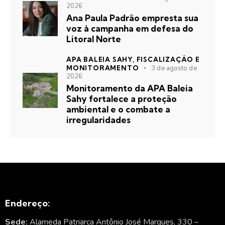
2026
Ana Paula Padrão empresta sua
voz à campanha em defesa do
Litoral Norte
APA BALEIA SAHY,
FISCALIZAÇÃO E
MONITORAMENTO
3 de agosto de
2026
Monitoramento da APA Baleia
Sahy fortalece a proteção
ambiental e o combate a
irregularidades
Endereço:
Sede:
Alameda Patriarca Antônio José Marques, 330 –