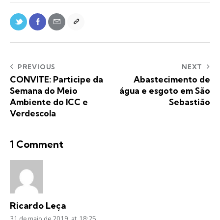
PREVIOUS
NEXT
CONVITE: Participe da
Abastecimento de
Semana do Meio
água e esgoto em São
Ambiente do ICC e
Sebastião
Verdescola
1 Comment
Ricardo Leça
31 de maio de 2019
at
18:25