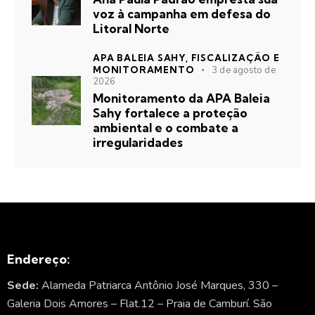
voz à campanha em defesa do
Litoral Norte
APA BALEIA SAHY,
FISCALIZAÇÃO E
MONITORAMENTO
3 de agosto de
2026
Monitoramento da APA Baleia
Sahy fortalece a proteção
ambiental e o combate a
irregularidades
Endereço:
Sede:
Alameda Patriarca Antônio José Marques, 330 –
Galeria Dois Amores – Flat.12 – Praia de Camburí. São