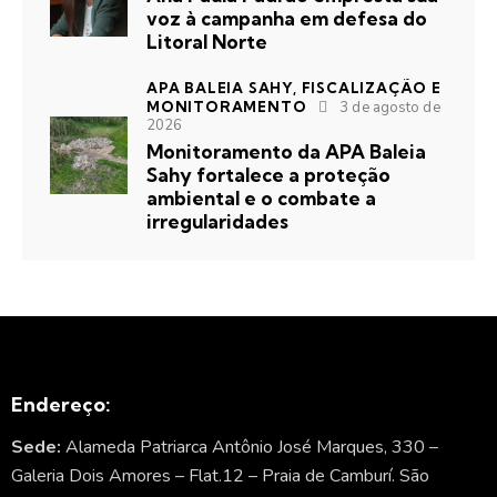
voz à campanha em defesa do
Litoral Norte
APA BALEIA SAHY,
FISCALIZAÇÃO E
MONITORAMENTO
3 de agosto de
2026
Monitoramento da APA Baleia
Sahy fortalece a proteção
ambiental e o combate a
irregularidades
Endereço:
Sede:
Alameda Patriarca Antônio José Marques, 330 –
Galeria Dois Amores – Flat.12 – Praia de Camburí. São