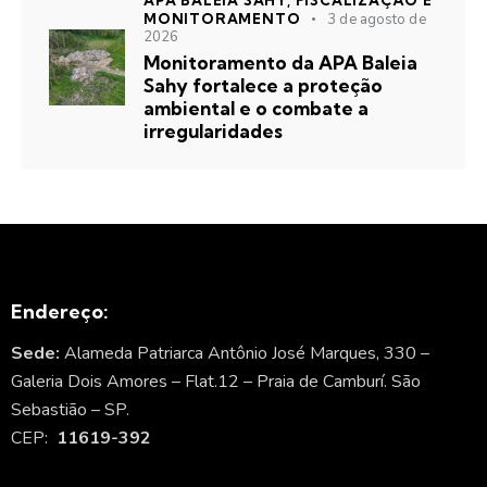
APA BALEIA SAHY,
FISCALIZAÇÃO E
MONITORAMENTO
3 de agosto de
2026
Monitoramento da APA Baleia
Sahy fortalece a proteção
ambiental e o combate a
irregularidades
Endereço:
Sede:
Alameda Patriarca Antônio José Marques, 330 –
Galeria Dois Amores – Flat.12 – Praia de Camburí. São
Sebastião – SP.
CEP:
11619-392