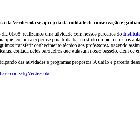
ca da Verdescola se apropria da unidade de conservação e ganha
dia 01/08, realizamos uma atividade com nossos parceiros do
Institut
para que tenham a expertise para trabalhar o estudo do meio em suas au
imos transferir conhecimento técnico aos professores, trazendo assim 
aras, contada pelos barqueiros que guiavam nosso passeio, além de en
ticipando das atividades e programas propostos. A união e parceria dessa
 barco rio sahy
Verdescola