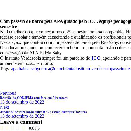
Com passeio de barco pela APA guiado pelo ICC, equipe pedagógi
semestre
Nada melhor do que começarmos o 2º semestre em boa companhia. No 
recesso escolar e também capacitando e qualificando os profissionais 
Nesta ação, que contou com um passeio de barco pelo Rio Sahy, consegu
Os educadores puderam conhecer também um pouco da história dos caiç
conservação da APA Baleia Sahy.
O Instituto Verdescola sempre foi um parceiro do
ICC
, apoiando e par
ambiente em nosso território.
Tags:
apa baleia sahy
educação ambiental
instituto verdescola
passeio de
Previous
Reunião do CONSEMA com foco em Alcatrazes
13 de setembro de 2022
Next
Atividade de integração entre ICC e escola Henrique Tavares
13 de setembro de 2022
Leave a comment
0.0
/
5