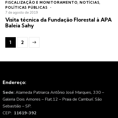
FISCALIZAÇÃO E MONITORAMENTO
,
NOTÍCIAS
,
POLÍTICAS PÚBLICAS
7 de agosto de 2019
Visita técnica da Fundação Florestal à APA
Baleia Sahy
>
1
2
Endereço:
Sede:
Alameda Patriarca Antônio José Marques, 330 –
Galeria Dois Amores – Flat.12 – Praia de Camburí. São
Sebastião – SP.
CEP:
11619-392