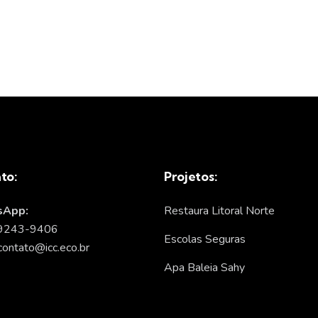
to:
Projetos:
App:
Restaura Litoral Norte
99243-9406
Escolas Seguras
contato@icc.eco.br
Apa Baleia Sahy