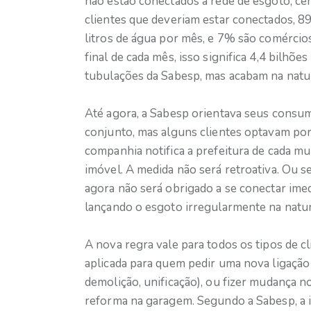
não estão conectados à rede de esgoto, cer
clientes que deveriam estar conectados, 8
litros de água por mês, e 7% são comércio
final de cada mês, isso significa 4,4 bilhõ
tubulações da Sabesp, mas acabam na natur
Até agora, a Sabesp orientava seus consum
conjunto, mas alguns clientes optavam por 
companhia notifica a prefeitura de cada mun
imóvel. A medida não será retroativa. Ou s
agora não será obrigado a se conectar imed
lançando o esgoto irregularmente na nature
A nova regra vale para todos os tipos de cli
aplicada para quem pedir uma nova ligação d
demolição, unificação), ou fizer mudança n
reforma na garagem. Segundo a Sabesp, a i