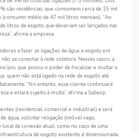
ca de 3% do total das ligações (7,5 milhões). Dos
9% são residências, que consomem cerca de 15 mil
s (consumo médio de 47 mil litros mensais). “Ao
es de litros de esgoto que deveriam ser lançados nas
eza”, afirma a empresa.
idores a fazer as ligações de água e esgoto em
não se conectar à rede coletora. Nesses casos, a
icípio, que possui o poder de fiscalizar e multar o
eja, quem não está ligado na rede de esgoto até
iatamente. “No entanto, esse cliente continuará
za e estará sujeito à multa”, afirma a Sabesp.
entes (residencial, comercial e industrial) e será
e água, solicitar religação (imóvel vago,
o local da conexão atual, como no caso de uma
nfraestrutura de esgoto existente é dimensionada