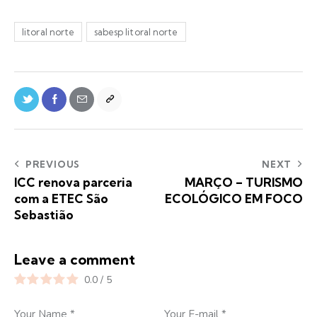
litoral norte
sabesp litoral norte
PREVIOUS
NEXT
ICC renova parceria
MARÇO – TURISMO
com a ETEC São
ECOLÓGICO EM FOCO
Sebastião
Leave a comment
0.0
/
5