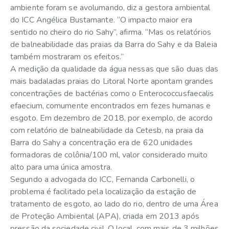
ambiente foram se avolumando, diz a gestora ambiental
do ICC Angélica Bustamante. “O impacto maior era
sentido no cheiro do rio Sahy”, afirma. “Mas os relatórios
de balneabilidade das praias da Barra do Sahy e da Baleia
também mostraram os efeitos.”
A medição da qualidade da água nessas que são duas das
mais badaladas praias do Litoral Norte apontam grandes
concentrações de bactérias como o Enterococcusfaecalis
efaecium, comumente encontrados em fezes humanas e
esgoto. Em dezembro de 2018, por exemplo, de acordo
com relatório de balneabilidade da Cetesb, na praia da
Barra do Sahy a concentração era de 620 unidades
formadoras de colônia/100 ml, valor considerado muito
alto para uma única amostra.
Segundo a advogada do ICC, Fernanda Carbonelli, o
problema é facilitado pela localização da estação de
tratamento de esgoto, ao lado do rio, dentro de uma Área
de Proteção Ambiental (APA), criada em 2013 após
pressão da sociedade civil. O local, com mais de 3 milhões