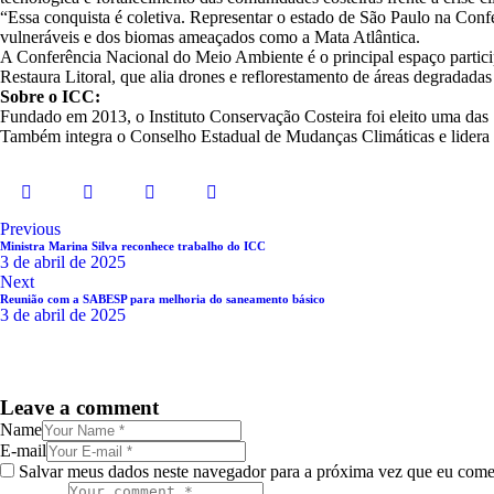
“Essa conquista é coletiva. Representar o estado de São Paulo na Con
vulneráveis e dos biomas ameaçados como a Mata Atlântica.
A Conferência Nacional do Meio Ambiente é o principal espaço participa
Restaura Litoral, que alia drones e reflorestamento de áreas degradada
Sobre o ICC:
Fundado em 2013, o Instituto Conservação Costeira foi eleito uma das 
Também integra o Conselho Estadual de Mudanças Climáticas e lidera o
Navegação
Previous
Ministra Marina Silva reconhece trabalho do ICC
de
3 de abril de 2025
Next
Post
Reunião com a SABESP para melhoria do saneamento básico
3 de abril de 2025
Leave a comment
Name
E-mail
Salvar meus dados neste navegador para a próxima vez que eu come