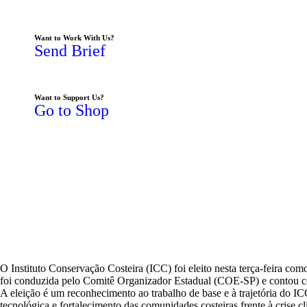
Want to Work With Us?
Send Brief
Want to Support Us?
Go to Shop
O Instituto Conservação Costeira (ICC) foi eleito nesta terça-feira co
foi conduzida pelo Comitê Organizador Estadual (COE-SP) e contou com
A eleição é um reconhecimento ao trabalho de base e à trajetória do I
tecnológica e fortalecimento das comunidades costeiras frente à crise cl