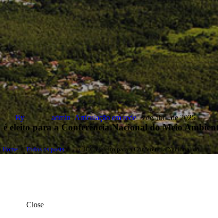
By
admin
Articulação em rede
3 de abril de 2025
 é eleito para a Conferência Nacional do Meio Ambien
Home
Todos os posts
...
ICC é eleito para a Conferência Nacional do...
Close