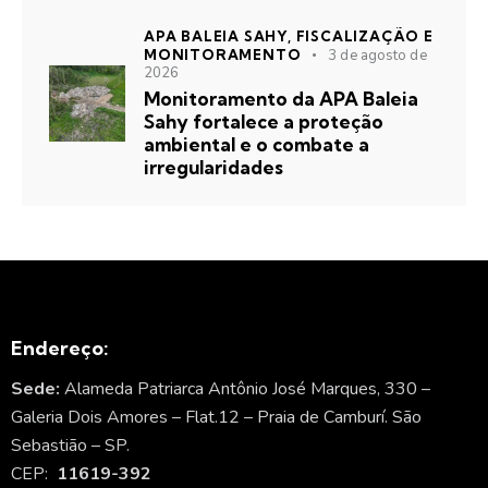
APA BALEIA SAHY,
FISCALIZAÇÃO E
MONITORAMENTO
3 de agosto de
2026
Monitoramento da APA Baleia
Sahy fortalece a proteção
ambiental e o combate a
irregularidades
Endereço:
Sede:
Alameda Patriarca Antônio José Marques, 330 –
Galeria Dois Amores – Flat.12 – Praia de Camburí. São
Sebastião – SP.
CEP:
11619-392