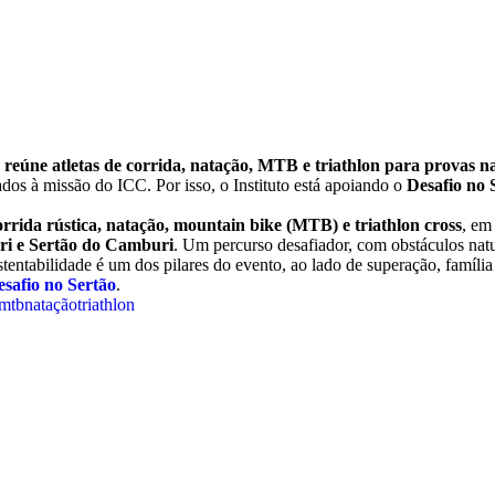
 reúne atletas de corrida, natação, MTB e triathlon para provas 
ados à missão do ICC. Por isso, o Instituto está apoiando o
Desafio no 
orrida rústica, natação, mountain bike (MTB) e triathlon cross
, em
ri e Sertão do Camburi
. Um percurso desafiador, com obstáculos natu
stentabilidade é um dos pilares do evento, ao lado de superação, família
Desafio no Sertão
.
mtb
natação
triathlon