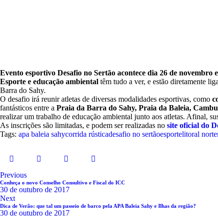
Evento esportivo Desafio no Sertão acontece dia 26 de novembro e
Esporte e educação ambiental
têm tudo a ver, e estão diretamente lig
Barra do Sahy.
O desafio irá reunir atletas de diversas modalidades esportivas, como
c
fantásticos entre a
Praia da Barra do Sahy, Praia da Baleia, Cambu
realizar um trabalho de educação ambiental junto aos atletas. Afinal, su
As inscrições são limitadas, e podem ser realizadas no
site oficial do 
Tags:
apa baleia sahy
corrida rústica
desafio no sertão
esporte
litoral norte
Navegação
Previous
Conheça o novo Conselho Consultivo e Fiscal do ICC
de
30 de outubro de 2017
Next
Post
Dica de Verão: que tal um passeio de barco pela APA Baleia Sahy e Ilhas da região?
30 de outubro de 2017