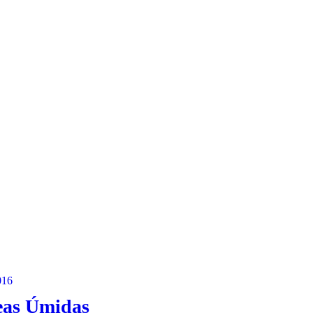
016
reas Úmidas