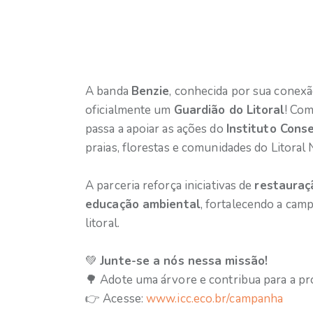
A banda
Benzie
, conhecida por sua conexão
oficialmente um
Guardião do Litoral
! Com
passa a apoiar as ações do
Instituto Cons
praias, florestas e comunidades do Litoral
A parceria reforça iniciativas de
restauraç
educação ambiental
, fortalecendo a cam
litoral.
💚
Junte-se a nós nessa missão!
🌳 Adote uma árvore e contribua para a pro
👉 Acesse:
www.icc.eco.br/campanha