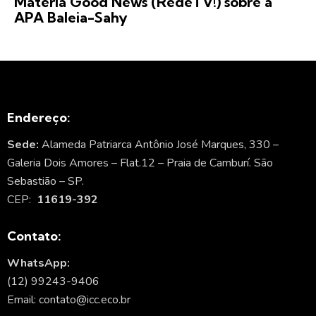
Matéria Good News (RedeTV!) sobre a
APA Baleia-Sahy
Endereço:
Sede:
Alameda Patriarca Antônio José Marques, 330 –
Galeria Dois Amores – Flat.12 – Praia de Camburí. São
Sebastião – SP.
CEP:
11619-392
Contato:
WhatsApp:
(12) 99243-9406
Email: contato@icc.eco.br