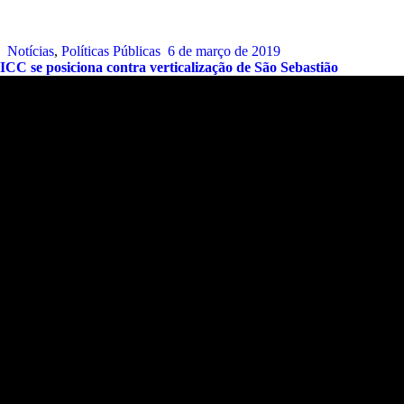
Notícias
,
Políticas Públicas
6 de março de 2019
ICC se posiciona contra verticalização de São Sebastião
Endereço:
Sede:
Alameda Patriarca Antônio José Marques, 330 –
Galeria Dois Amores – Flat.12 – Praia de Camburí. São
Sebastião – SP.
CEP:
11619-392