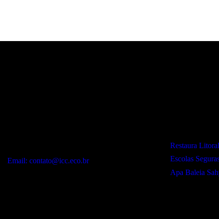
Contato:
Projetos:
WhatsApp:
Restaura Litora
(12) 99243-9406
Escolas Segura
Email: contato@icc.eco.br
Apa Baleia Sah