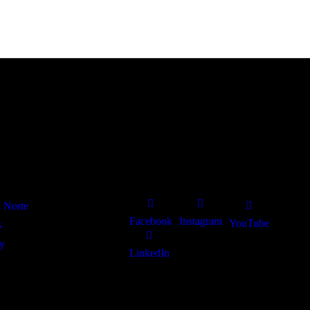
Redes sociais
l Norte
Facebook
Instagram
YouTube
s
y
LinkedIn