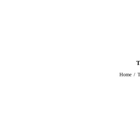
T
Home
T