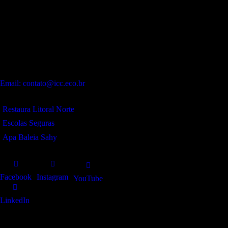
Endereço:
Sede:
Alameda Patriarca Antônio José Marques, 330 – Galeria
Dois Amores – Flat.12 – Praia de Camburí. São Sebastião – SP.
CEP:
11619-392
Contato:
WhatsApp:
(12) 99243-9406
Email: contato@icc.eco.br
Projetos:
Restaura Litoral Norte
Escolas Seguras
Apa Baleia Sahy
Redes sociais
Facebook
Instagram
YouTube
LinkedIn