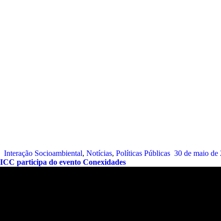
Interação Socioambiental
,
Notícias
,
Políticas Públicas
30 de maio de
ICC participa do evento Conexidades