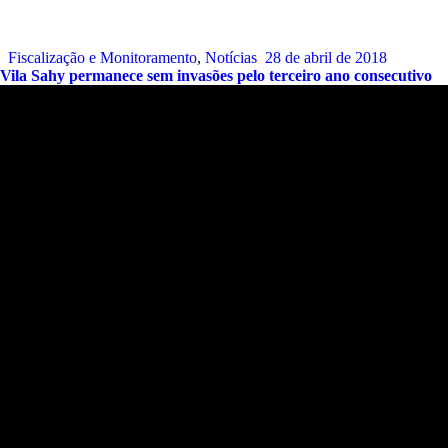
Fiscalização e Monitoramento
,
Notícias
28 de abril de 2018
Vila Sahy permanece sem invasões pelo terceiro ano consecutivo
Endereço:
Sede:
Alameda Patriarca Antônio José Marques, 330 –
Galeria Dois Amores – Flat.12 – Praia de Camburí. São
Sebastião – SP.
CEP:
11619-392