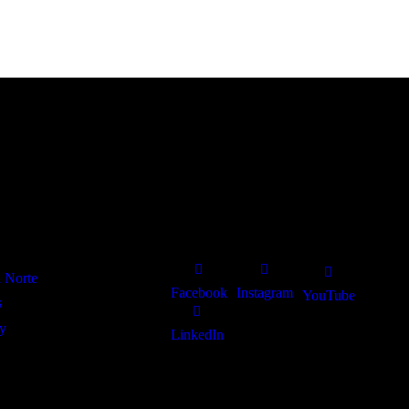
Redes sociais
l Norte
Facebook
Instagram
YouTube
s
y
LinkedIn