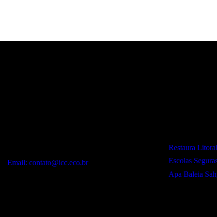
Contato:
Projetos:
WhatsApp:
Restaura Litora
(12) 99243-9406
Escolas Segura
Email: contato@icc.eco.br
Apa Baleia Sah