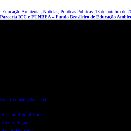
Educação Ambiental
,
Notícias
,
Políticas Públicas
13 de outubro de 2
Parceria ICC e FUNBEA – Fundo Brasileiro de Educação Ambien
Endereço:
Sede:
Alameda Patriarca Antônio José Marques, 330 – Galeria
Dois Amores – Flat.12 – Praia de Camburí. São Sebastião – SP.
CEP:
11619-392
Contato:
WhatsApp:
(12) 99243-9406
Email: contato@icc.eco.br
Projetos:
Restaura Litoral Norte
Escolas Seguras
Apa Baleia Sahy