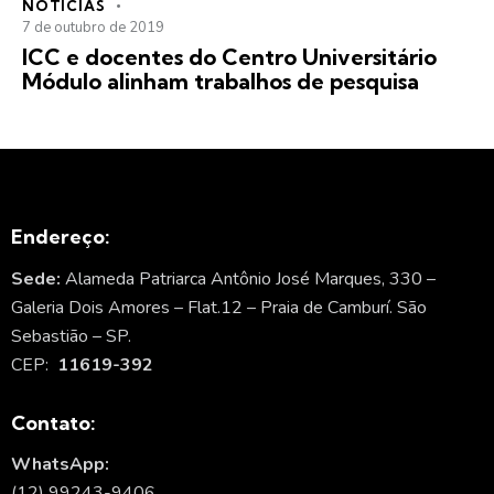
NOTÍCIAS
7 de outubro de 2019
ICC e docentes do Centro Universitário
Módulo alinham trabalhos de pesquisa
Endereço:
Sede:
Alameda Patriarca Antônio José Marques, 330 –
Galeria Dois Amores – Flat.12 – Praia de Camburí. São
Sebastião – SP.
CEP:
11619-392
Contato:
WhatsApp:
(12) 99243-9406