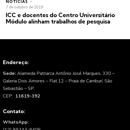
NOTÍCIAS
7 de outubro de 2019
ICC e docentes do Centro Universitário
Módulo alinham trabalhos de pesquisa
Endereço:
Sede:
Alameda Patriarca Antônio José Marques, 330 –
Galeria Dois Amores – Flat.12 – Praia de Camburí. São
Sebastião – SP.
CEP:
11619-392
Contato:
WhatsApp:
(12) 99243-9406