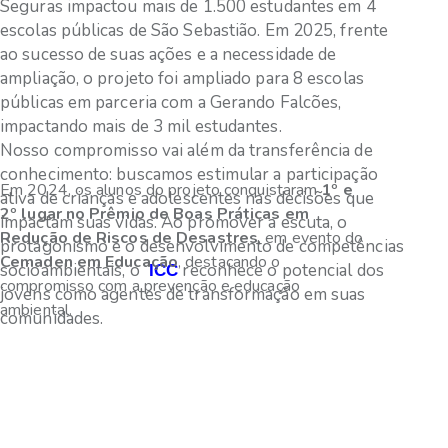
Seguras impactou mais de 1.500 estudantes em 4
escolas públicas de São Sebastião. Em 2025, frente
ao sucesso de suas ações e a necessidade de
ampliação, o projeto foi ampliado para 8 escolas
públicas em parceria com a Gerando Falcões,
impactando mais de 3 mil estudantes.
Nosso compromisso vai além da transferência de
conhecimento: buscamos estimular a participação
Em 2024, os alunos do projeto conquistaram
1º e
ativa de crianças e adolescentes nas decisões que
2º lugar no Prêmio de Boas Práticas em
impactam suas vidas. Ao promover a escuta, o
Redução de Riscos de Desastres
, em evento do
protagonismo e o desenvolvimento de competências
Cemaden em Educação
, destacando o
socioambientais, o
reconhece o potencial dos
ICC
compromisso com a prevenção e educação
jovens como agentes de transformação em suas
ambiental.
comunidades.