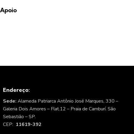
Apoio
Endereço:
Sede:
Alameda Patriarca Antônio José Marques, 330 –
Galeria Dois Amores – Flat.12 – Praia de Camburí. São
Sebastião – SP.
CEP:
11619-392