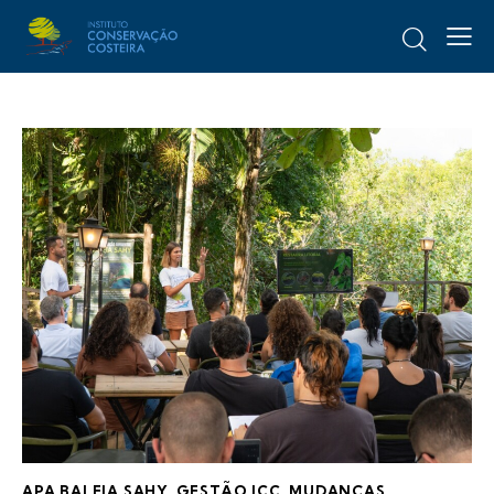
APA BALEIA SAHY
,
GESTÃO ICC
,
MUDANÇAS