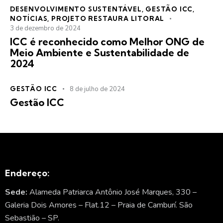
DESENVOLVIMENTO SUSTENTÁVEL
,
GESTÃO ICC
,
NOTÍCIAS
,
PROJETO RESTAURA LITORAL
3 de dezembro de 2024
ICC é reconhecido como Melhor ONG de
Meio Ambiente e Sustentabilidade de
2024
GESTÃO ICC
8 de julho de 2024
Gestão ICC
Endereço:
Sede:
Alameda Patriarca Antônio José Marques, 330 –
Galeria Dois Amores – Flat.12 – Praia de Camburí. São
Sebastião – SP.