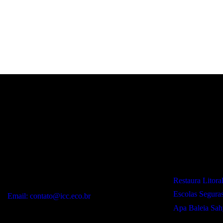
Contato:
Projetos:
WhatsApp:
Restaura Litora
(12) 99243-9406
Escolas Segura
Email: contato@icc.eco.br
Apa Baleia Sah