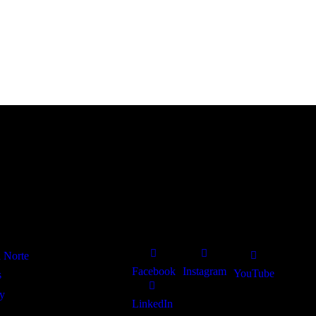
Redes sociais
l Norte
Facebook
Instagram
YouTube
s
y
LinkedIn