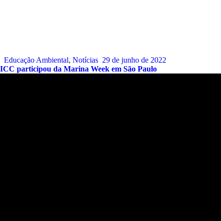
Educação Ambiental
,
Notícias
29 de junho de 2022
ICC participou da Marina Week em São Paulo
Endereço:
Sede:
Alameda Patriarca Antônio José Marques, 330 –
Galeria Dois Amores – Flat.12 – Praia de Camburí. São
Sebastião – SP.
CEP:
11619-392