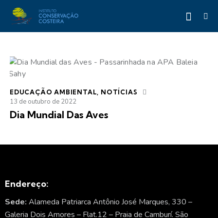
EDUCAÇÃO AMBIENTAL
,
NOTÍCIAS
13 de outubro de 2022
Dia Mundial Das Aves
Endereço:
Sede:
Alameda Patriarca Antônio José Marques, 330 –
Galeria Dois Amores – Flat.12 – Praia de Camburí. São