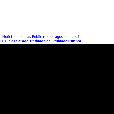
Notícias
,
Políticas Públicas
6 de agosto de 2021
ICC é declarado Entidade de Utilidade Pública
Endereço:
Sede:
Alameda Patriarca Antônio José Marques, 330 –
Galeria Dois Amores – Flat.12 – Praia de Camburí. São
Sebastião – SP.
CEP:
11619-392