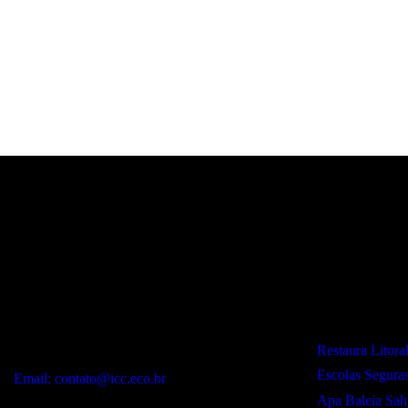
Contato:
Projetos:
WhatsApp:
Restaura Litora
(12) 99243-9406
Escolas Segura
Email: contato@icc.eco.br
Apa Baleia Sah