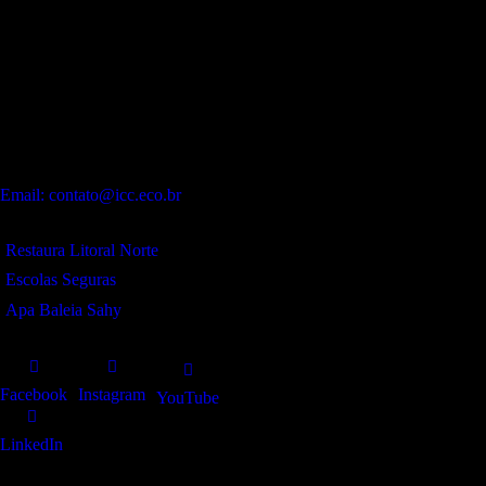
Endereço:
Sede:
Alameda Patriarca Antônio José Marques, 330 – Galeria
Dois Amores – Flat.12 – Praia de Camburí. São Sebastião – SP.
CEP:
11619-392
Contato:
WhatsApp:
(12) 99243-9406
Email: contato@icc.eco.br
Projetos:
Restaura Litoral Norte
Escolas Seguras
Apa Baleia Sahy
Redes sociais
Facebook
Instagram
YouTube
LinkedIn