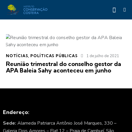
NOTÍCIAS
,
POLÍTICAS PÚBLICAS
1 de julho de 2021
Reunião trimestral do conselho gestor da
APA Baleia Sahy aconteceu em junho
Endereço:
Sede:
Alameda Patriarca Antônio José Marques, 330 –
Galeria Dois Amores – Flat.12 – Praia de Camburí. São