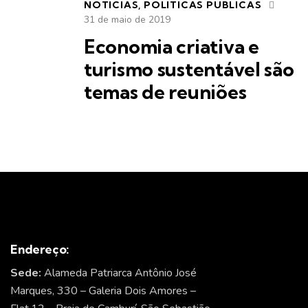
NOTÍCIAS
,
POLÍTICAS PÚBLICAS
31 de maio de 2019
Economia criativa e
turismo sustentável são
temas de reuniões
Endereço:
Sede:
Alameda Patriarca Antônio José
Marques, 330 – Galeria Dois Amores –