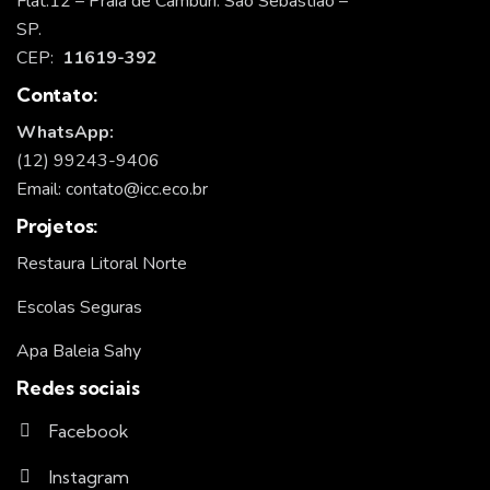
Flat.12 – Praia de Camburí. São Sebastião –
SP.
CEP:
11619-392
Contato:
WhatsApp:
(12) 99243-9406
Email: contato@icc.eco.br
Projetos:
Restaura Litoral Norte
Escolas Seguras
Apa Baleia Sahy
Redes sociais
Facebook
Instagram