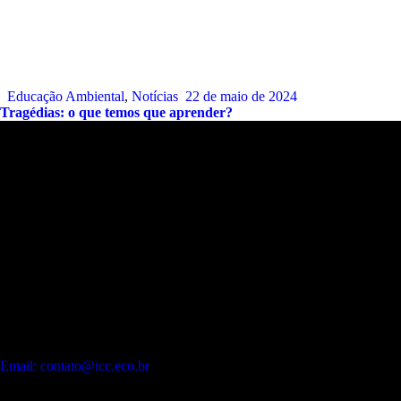
Educação Ambiental
,
Notícias
22 de maio de 2024
Tragédias: o que temos que aprender?
Endereço:
Sede:
Alameda Patriarca Antônio José Marques, 330 – Galeria
Dois Amores – Flat.12 – Praia de Camburí. São Sebastião – SP.
CEP:
11619-392
Contato:
WhatsApp:
(12) 99243-9406
Email: contato@icc.eco.br
Projetos: